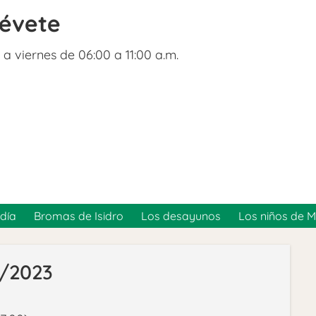
révete
 a viernes de 06:00 a 11:00 a.m.
día
Bromas de Isidro
Los desayunos
Los niños de 
1/2023