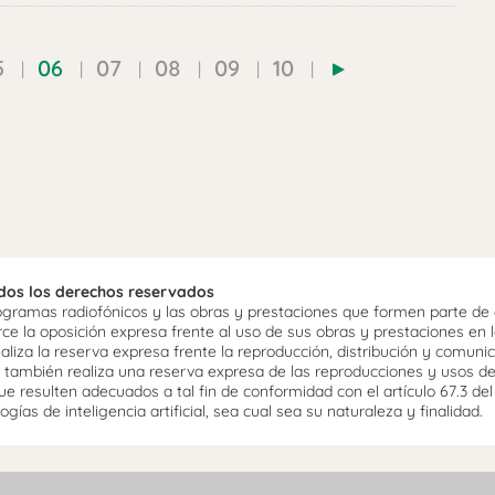
5
06
07
08
09
10
odos los derechos reservados
ramas radiofónicos y las obras y prestaciones que formen parte de e
 la oposición expresa frente al uso de sus obras y prestaciones en la
aliza la reserva expresa frente la reproducción, distribución y comuni
mo, también realiza una reserva expresa de las reproducciones y usos d
e resulten adecuados a tal fin de conformidad con el artículo 67.3 de
gías de inteligencia artificial, sea cual sea su naturaleza y finalidad.