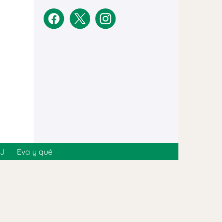
MJ
Eva y qué