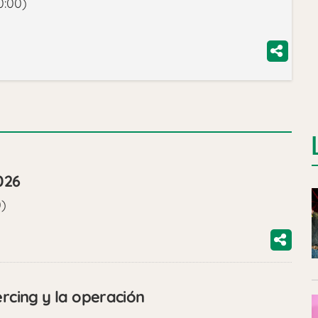
0:00)
026
0)
ercing y la operación