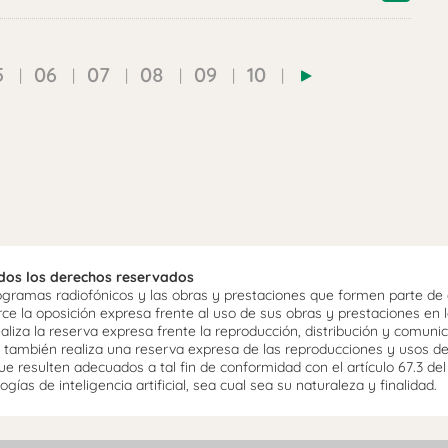
5
06
07
08
09
10
odos los derechos reservados
ramas radiofónicos y las obras y prestaciones que formen parte de e
 la oposición expresa frente al uso de sus obras y prestaciones en la
aliza la reserva expresa frente la reproducción, distribución y comuni
mo, también realiza una reserva expresa de las reproducciones y usos d
e resulten adecuados a tal fin de conformidad con el artículo 67.3 de
gías de inteligencia artificial, sea cual sea su naturaleza y finalidad.