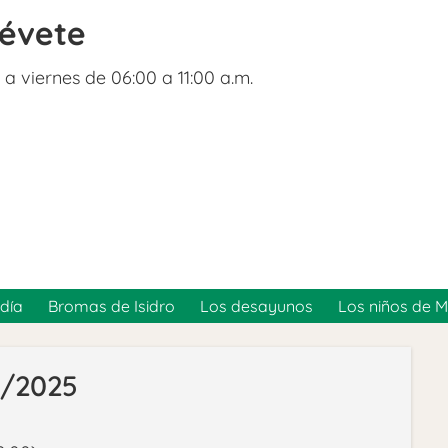
révete
 a viernes de 06:00 a 11:00 a.m.
día
Bromas de Isidro
Los desayunos
Los niños de 
3/2025