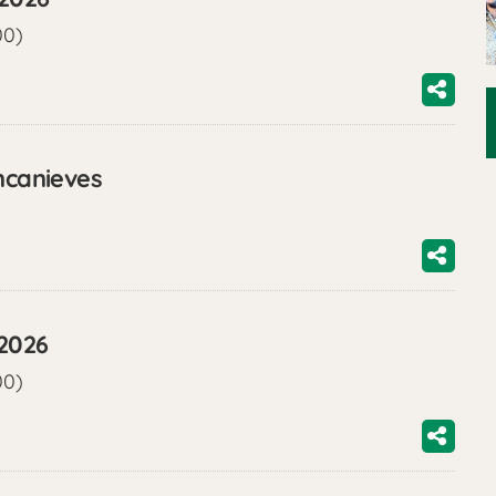
00)
ncanieves
/2026
00)