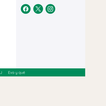
MJ
Eva y qué