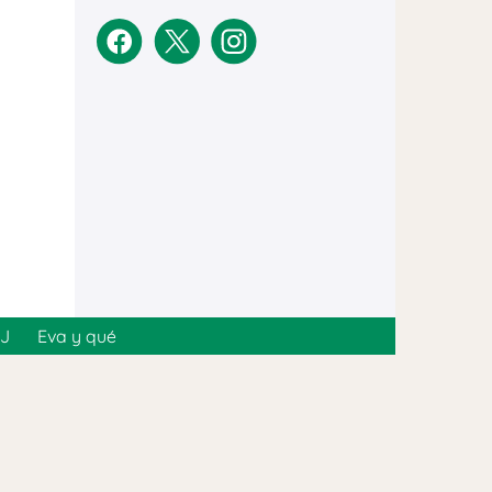
MJ
Eva y qué