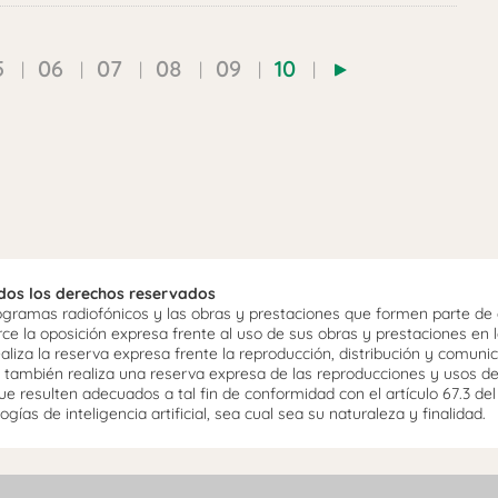
5
06
07
08
09
10
odos los derechos reservados
ramas radiofónicos y las obras y prestaciones que formen parte de e
 la oposición expresa frente al uso de sus obras y prestaciones en la
aliza la reserva expresa frente la reproducción, distribución y comuni
mo, también realiza una reserva expresa de las reproducciones y usos d
e resulten adecuados a tal fin de conformidad con el artículo 67.3 de
gías de inteligencia artificial, sea cual sea su naturaleza y finalidad.