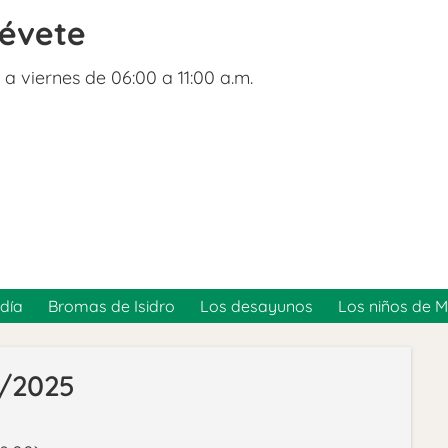
révete
 a viernes de 06:00 a 11:00 a.m.
día
Bromas de Isidro
Los desayunos
Los niños de 
5/2025