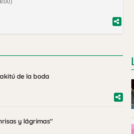
8:00)
dakitú de la boda
nrisas y lágrimas"