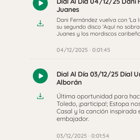
Dial Al Día 04/12/25 Dani
Reproducir
Juanes
audio
Dani Fernández vuelva con 'La I
su segundo disco 'Aquí no sobra 
Juanes y los mordiscos caribeñ
04/12/2025 · 0:01:45
Dial Al Día 03/12/25 Dial 
Reproducir
Alborán
audio
Última oportunidad para hac
Toledo, ¡participa!; Estopa no
Casal y la canción inspirada
embajador.
03/12/2025 · 0:01:54