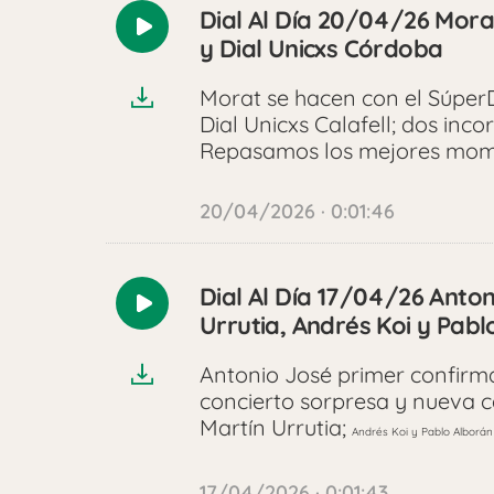
Dial Al Día 20/04/26 Morat,
Reproducir
y Dial Unicxs Córdoba
audio
Morat se hacen con el SúperD
Dial Unicxs Calafell; dos inco
Repasamos los mejores mome
20/04/2026 · 0:01:46
Dial Al Día 17/04/26 Anto
Reproducir
Urrutia, Andrés Koi y Pabl
audio
Antonio José primer confirm
concierto sorpresa y nueva c
Martín Urrutia;
Andrés Koi y Pablo Alborán 
17/04/2026 · 0:01:43