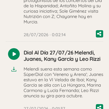
protagonistas de los conciertos del Día
de la Hispanidad; Antoñito Molina y su
curiosa iniciativa; Sole Giménez visita
Nutrizión con Z; Chayanne hoy en
Murcia.
28/07/2026 · 0:02:14
Dial Al Día 27/07/26 Melendi,
Reproducir
Juanes, Kany García y Leo Rizzi
audio
Melendi suena esta semana como
SúperDial con 'Veneno y Arena'; Juanes
estuvo en la VI Velada de Ibai; Kany
García se alía con La Húngara, Marina
Carmona y Lucía Fernanda; Leo Rizzi
anuncia su gira para octubre.
27/07/2026 · 0:01:37