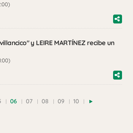
2:00)
illancico" y LEIRE MARTÍNEZ recibe un
1:00)
5
06
07
08
09
10