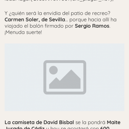
Y ¿quién será la envidia del patio de recreo?
Carmen Soler, de Sevilla
… porque hacia allí ha
viajado el balón firmado por
Sergio Ramos
.
¡Menuda suerte!
La camiseta de David Bisbal
se la pondrá
Maite
Jurado de Cádiz
y hoy se acostará con
600