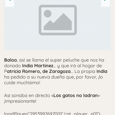
Next
Baloo
, así se llama el super peluche que nos ha
donado
India Martinez
… y que irá al hogar de
P
atricia Romero, de Zaragoza
… La propia
India
ha pedido a su nueva dueña que, por favor, ¡lo
cuide muchísimo!
Así sonaba en directo «
Los gatos no ladran
»
¡Impresionante!
loadPlayer(‘2953997697001′,’cnt_player_n01’);