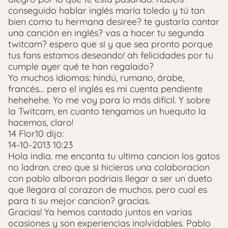
conseguido hablar inglés maría toledo y tú tan
bien como tu hermana desiree? te gustaría cantar
una canción en inglés? vas a hacer tu segunda
twitcam? espero que sí y que sea pronto porque
tus fans estamos deseando! ah felicidades por tu
cumple ayer qué te han regalado?
Yo muchos idiomas: hindú, rumano, árabe,
francés… pero el inglés es mi cuenta pendiente
hehehehe. Yo me voy para lo más difícil. Y sobre
la Twitcam, en cuanto tengamos un huequito la
hacemos, claro!
14 Flor10 dijo:
14-10-2013 10:23
Hola india. me encanta tu ultima cancion los gatos
no ladran. creo que si hicieras una colaboracion
con pablo alboran podriais llegar a ser un dueto
que llegara al corazon de muchos. pero cual es
para ti su mejor cancion? gracias.
Gracias! Ya hemos cantado juntos en varias
ocasiones y son experiencias inolvidables. Pablo