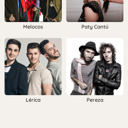
Melocos
Paty Cantú
Lérica
Pereza