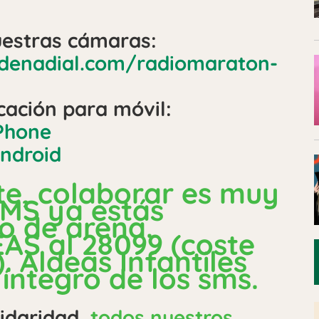
nuestras cámaras:
adenadial.com/radiomaraton-
icación para móvil:
Phone
ndroid
te, colaborar es muy
 SMS ya estás
o de arena.
AS al 28099 (coste
. Aldeas Infantiles
 íntegro de los sms.
lidaridad,
todos nuestros