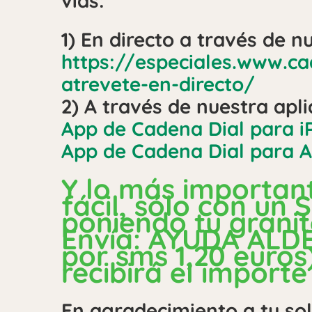
vías:
1) En directo a través de 
https://especiales.www.c
atrevete-en-directo/
2) A través de nuestra apl
App de Cadena Dial para i
App de Cadena Dial para A
Y lo más importan
fácil, sólo con un
poniendo tu granit
Envía: AYUDA ALDE
por sms 1,20 euros)
recibirá el importe
En agradecimiento a tu so