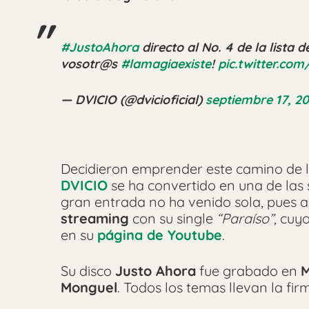
#JustoAhora
directo al No. 4 de la lista
vosotr@s
#lamagiaexiste
!
pic.twitter.c
— DVICIO (@dvicioficial)
septiembre 17, 2
Decidieron emprender este camino de
DVICIO
se ha convertido en una de las
gran entrada no ha venido sola, pues
streaming
con su single
“Paraíso”
, cuy
en su
página de Youtube
.
Su disco
Justo Ahora
fue grabado en
M
Monguel
. Todos los temas llevan la fir