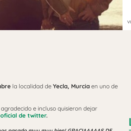
V
mbre
la localidad de
Yecla, Murcia
en uno de
gradecido e incluso quisieron dejar
 oficial de twitter
.
 hemos pasado muy muy bien! GRACIAAAAAS DE