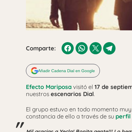
Comparte:
Añadir Cadena Dial en Google
Efecto Mariposa
visitó el
17 de septie
nuestros
escenarios Dial
.
El grupo estuvo en todo momento muy a
constancia de ello a través de su
perfil
Mil gracias a Yecla! Bonita gente!!! Lo