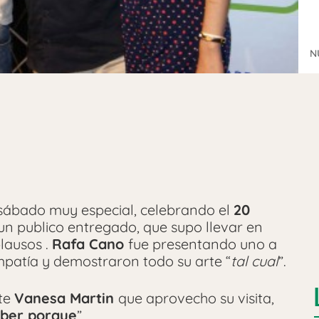
N
sábado muy especial, celebrando el
20
n publico entregado, que supo llevar en
lausos .
Rafa Cano
fue presentando uno a
mpatía y demostraron todo su arte “
tal cual
”.
nte
Vanesa Martin
que aprovecho su visita,
aber porque
”.