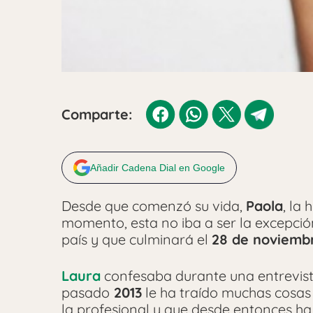
Comparte:
Añadir Cadena Dial en Google
Desde que comenzó su vida,
Paola
, la 
momento, esta no iba a ser la excepció
país y que culminará el
28 de noviemb
Laura
confesaba durante una entrevista
pasado
2013
le ha traído muchas cosas
la profesional y que desde entonces ha