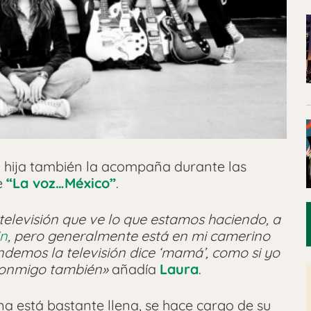
u hija también la acompaña durante las
e
“La voz…México”
.
elevisión que ve lo que estamos haciendo, a
in
, pero generalmente está en mi camerino
emos la televisión dice ‘mamá’, como si yo
 conmigo también»
añadía
Laura
.
na está bastante llena, se hace cargo de su