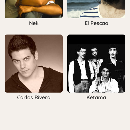
Nek
El Pescao
Carlos Rivera
Ketama