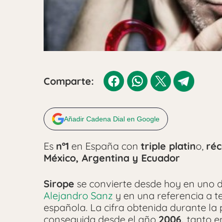
Comparte:
Añadir Cadena Dial en Google
Es
nº1
en España con
triple platin
o,
réc
México, Argentina y Ecuador
Sirope
se convierte desde hoy en uno de
Alejandro Sanz
y en una referencia a te
española. La cifra obtenida durante la
conseguida desde el año
2006,
tanto en