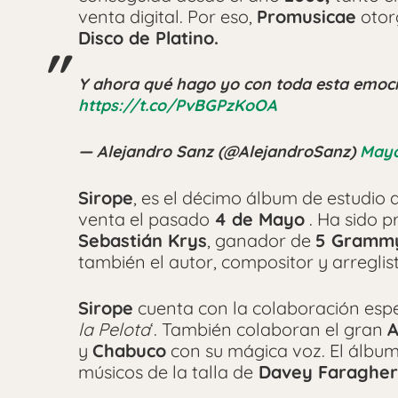
venta digital. Por eso,
Promusicae
otor
Disco de Platino.
Y ahora qué hago yo con toda esta emoci
https://t.co/PvBGPzKoOA
— Alejandro Sanz (@AlejandroSanz)
Mayo
Sirope
, es el décimo álbum de estudio 
venta el pasado
4 de Mayo
. Ha sido p
Sebastián Krys
, ganador de
5 Grammy
también el autor, compositor y arreglis
Sirope
cuenta con la colaboración espe
la Pelota
‘. También colaboran el gran
A
y
Chabuco
con su mágica voz. El álbu
músicos de la talla de
Davey Faragher,