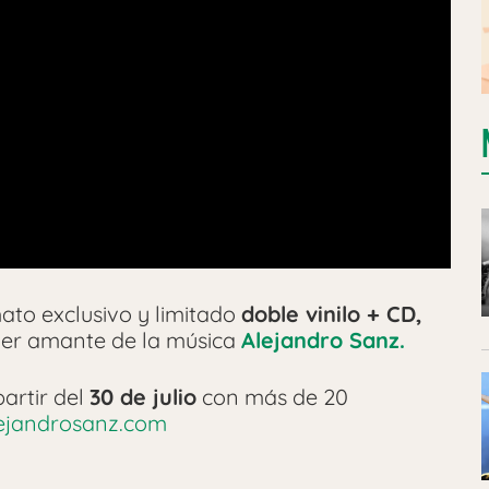
ato exclusivo y limitado
doble vinilo + CD,
uier amante de la música
Alejandro Sanz.
artir del
30 de julio
con más de 20
jandrosanz.com