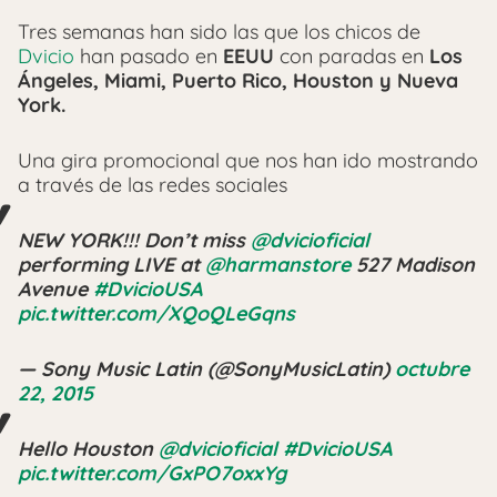
Tres semanas han sido las que los chicos de
Dvicio
han pasado en
EEUU
con paradas en
Los
Ángeles, Miami, Puerto Rico, Houston y Nueva
York.
Una gira promocional que nos han ido mostrando
a través de las redes sociales
NEW YORK!!! Don’t miss
@dvicioficial
performing LIVE at
@harmanstore
527 Madison
Avenue
#DvicioUSA
pic.twitter.com/XQoQLeGqns
— Sony Music Latin (@SonyMusicLatin)
octubre
22, 2015
Hello Houston
@dvicioficial
#DvicioUSA
pic.twitter.com/GxPO7oxxYg