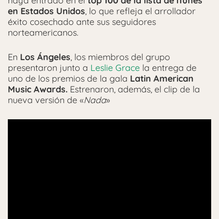
haya entrado en el
top 100 de la lista de iTunes
en Estados Unidos
, lo que refleja el arrollador
éxito cosechado ante sus seguidores
norteamericanos.
En
Los Ángeles
, los miembros del grupo
presentaron junto a
Leslie Grace
la entrega de
uno de los premios de la gala
Latin American
Music Awards.
Estrenaron, además, el clip de la
nueva versión de «
Nada
»