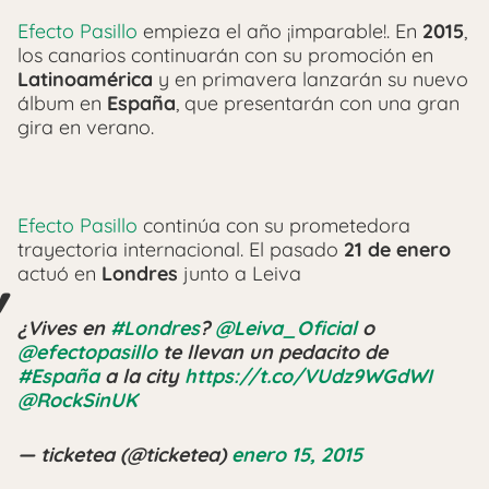
Efecto Pasillo
empieza el año ¡imparable!. En
2015
,
los canarios continuarán con su promoción en
Latinoamérica
y en primavera lanzarán su nuevo
álbum en
España
, que presentarán con una gran
gira en verano.
Efecto Pasillo
continúa con su prometedora
trayectoria internacional. El pasado
21 de enero
actuó en
Londres
junto a Leiva
¿Vives en
#Londres
?
@Leiva_Oficial
o
@efectopasillo
te llevan un pedacito de
#España
a la city
https://t.co/VUdz9WGdWI
@RockSinUK
— ticketea (@ticketea)
enero 15, 2015