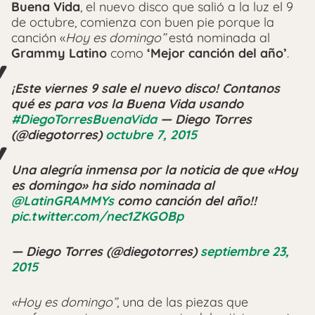
Buena Vida
, el nuevo disco que salió a la luz el 9
de octubre, comienza con buen pie porque la
canción «
Hoy es domingo’’
está nominada al
Grammy Latino
como
‘Mejor canción del año’
.
¡Este viernes 9 sale el nuevo disco! Contanos
qué es para vos la Buena Vida usando
#DiegoTorresBuenaVida
— Diego Torres
(@diegotorres)
octubre 7, 2015
Una alegría inmensa por la noticia de que «Hoy
es domingo» ha sido nominada al
@LatinGRAMMYs
como canción del año!!
pic.twitter.com/nec1ZKGOBp
— Diego Torres (@diegotorres)
septiembre 23,
2015
«Hoy es domingo’’
, una de las piezas que