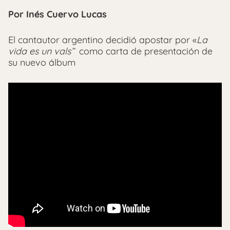
Por Inés Cuervo Lucas
El cantautor argentino decidió apostar por «
La
vida es un vals’’
como carta de presentación de
su nuevo álbum