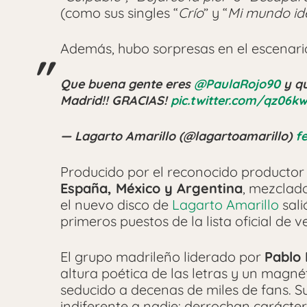
(como sus singles “
Crío
” y “
Mi mundo id
Además, hubo sorpresas en el escenario
Que buena gente eres
@PaulaRojo90
y qu
Madrid!! GRACIAS!
pic.twitter.com/qz06k
— Lagarto Amarillo (@lagartoamarillo)
f
Producido por el reconocido productor
España, México y Argentina
, mezclad
el nuevo disco de
Lagarto Amarillo
sali
primeros puestos de la lista oficial de
El grupo madrileño liderado por
Pablo
altura poética de las letras y un magné
seducido a decenas de miles de fans. S
indiferente a nadie: derrochan carácter