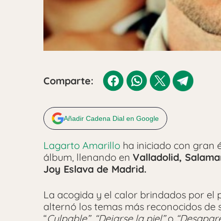
Comparte:
Añadir Cadena Dial en Google
Lagarto Amarillo
ha iniciado con gran é
álbum, llenando en
Valladolid, Salam
Joy Eslava de Madrid.
La acogida y el calor brindados por el 
alternó los temas más reconocidos de s
“
Culpable”, “Dejarse la piel”
o
“Desapar