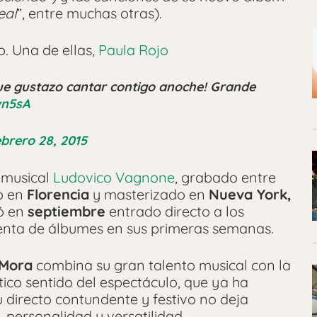
eal
”, entre muchas otras).
. Una de ellas,
Paula Rojo
e gustazo cantar contigo anoche! Grande
wn5sA
ebrero 28, 2015
 musical
Ludovico Vagnone
, grabado entre
o en
Florencia
y masterizado en
Nueva York,
ó en
septiembre
entrado directo a los
 venta de álbumes en sus primeras semanas.
 Mora
combina su gran talento musical con la
tico sentido del espectáculo, que ya ha
u directo contundente y festivo no deja
, personalidad y versatilidad.