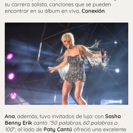
su carrera solista, canciones que se pueden
encontrar en su álbum en vivo,
Conexión
.
Ana
, además, tuvo invitados de lujo: con
Sasha
Benny Erik
cantó
“50 palabras, 60 palabras o
100
”; al lado de
Paty Cantú
ofreció una excelente