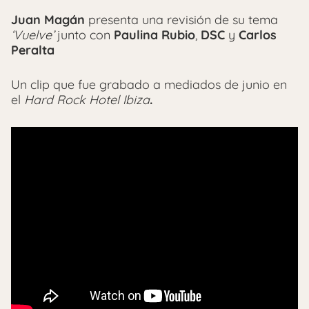
Juan Magán
presenta una revisión de su tema
‘Vuelve’
junto con
Paulina Rubio
,
DSC
y
Carlos
Peralta
Un clip que fue grabado a mediados de junio en
el
Hard Rock Hotel Ibiza
.