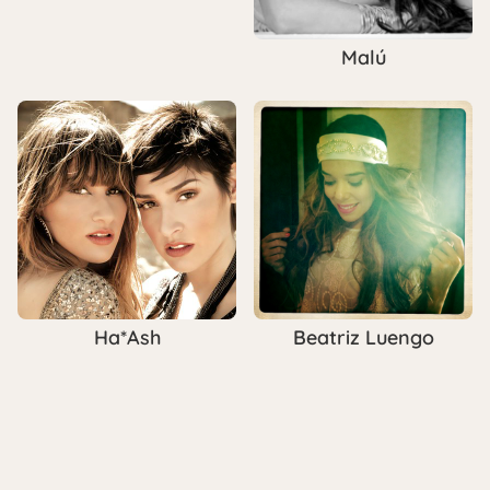
Malú
Ha*Ash
Beatriz Luengo