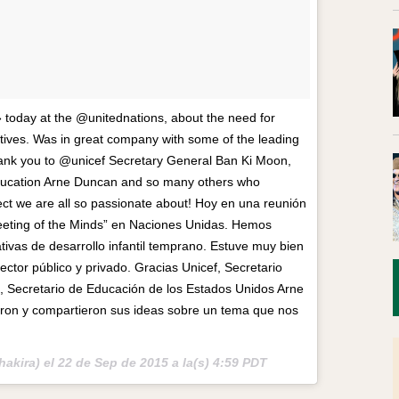
 today at the @unitednations, about the need for
iatives. Was in great company with some of the leading
hank you to @unicef Secretary General Ban Ki Moon,
Education Arne Duncan and so many others who
ect we are all so passionate about! Hoy en una reunión
eting of the Minds” en Naciones Unidas. Hemos
iativas de desarrollo infantil temprano. Estuve muy bien
ctor público y privado. Gracias Unicef, Secretario
, Secretario de Educación de los Estados Unidos Arne
eron y compartieron sus ideas sobre un tema que nos
hakira) el
22 de Sep de 2015 a la(s) 4:59 PDT