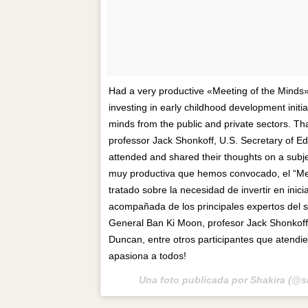
Had a very productive «Meeting of the Minds»
investing in early childhood development init
minds from the public and private sectors. T
professor Jack Shonkoff, U.S. Secretary of 
attended and shared their thoughts on a subj
muy productiva que hemos convocado, el “Me
tratado sobre la necesidad de invertir en inic
acompañada de los principales expertos del se
General Ban Ki Moon, profesor Jack Shonkoff
Duncan, entre otros participantes que atendi
apasiona a todos!
Una foto publicada por Shakira (@s