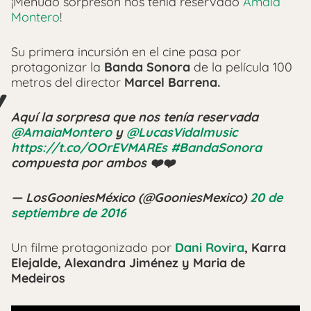
¡Menudo sorpresón nos tenía reservado
Amaia
Montero
!
Su primera incursión en el cine pasa por
protagonizar la
Banda Sonora
de la película 100
metros del director
Marcel Barrena.
Aquí la sorpresa que nos tenía reservada
@AmaiaMontero
y
@LucasVidalmusic
https://t.co/OOrEVMAREs
#BandaSonora
compuesta por ambos ❤️❤️
— LosGooniesMéxico (@GooniesMexico)
20 de
septiembre de 2016
Un filme protagonizado por
Dani Rovira
, Karra
Elejalde, Alexandra Jiménez y Maria de
Medeiros