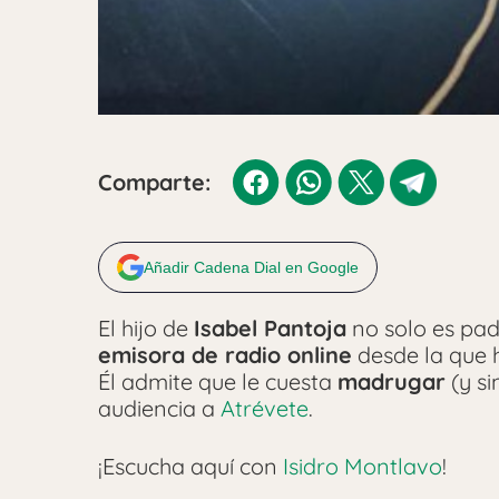
Comparte:
Añadir Cadena Dial en Google
El hijo de
Isabel Pantoja
no solo es pad
emisora de radio online
desde la que 
Él admite que le cuesta
madrugar
(y si
audiencia a
Atrévete
.
¡Escucha aquí con
Isidro Montlavo
!