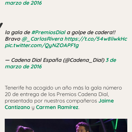
marzo de 2016
la gala de
#PremiosDial
a golpe de cadera!!
Bravo
@_CarlosRivera
https://t.co/54w8liwkHc
pic.twitter.com/QyNZOAPF1g
— Cadena Dial España (@Cadena_Dial)
3 de
marzo de 2016
Tenerife ha acogido un año más la gala número
20 de entrega de los Premios Cadena Dial,
presentada por nuestros compañeros
Jaime
Cantizano
y
Carmen Ramírez
.