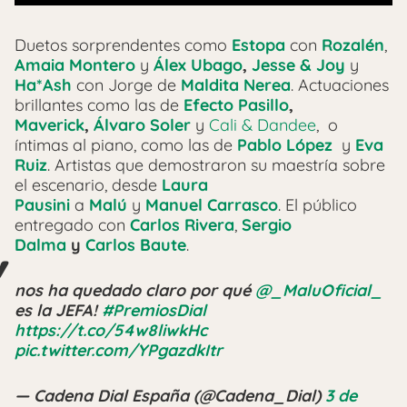
Duetos sorprendentes como
Estopa
con
Rozalén
,
Amaia Montero
y
Álex Ubago
,
Jesse & Joy
y
Ha*Ash
con Jorge de
Maldita Nerea
. Actuaciones
brillantes como las de
Efecto Pasillo
,
Maverick
,
Álvaro Soler
y
Cali & Dandee
, o
íntimas al piano, como las de
Pablo López
y
Eva
Ruiz
. Artistas que demostraron su maestría sobre
el escenario, desde
Laura
Pausini
a
Malú
y
Manuel Carrasco
. El público
entregado con
Carlos Rivera
,
Sergio
Dalma
y
Carlos Baute
.
nos ha quedado claro por qué
@_MaluOficial_
es la JEFA!
#PremiosDial
https://t.co/54w8liwkHc
pic.twitter.com/YPgazdkItr
— Cadena Dial España (@Cadena_Dial)
3 de