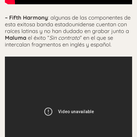
– Fifth Harmony
: algunas de las componentes de
esta exitosa banda estadounidense cuentan con
raíces latinas y no han dudado en grabar junto a
Maluma
el éxito “
Sin contrato
” en el que se
intercalan fragmentos en inglés y español.