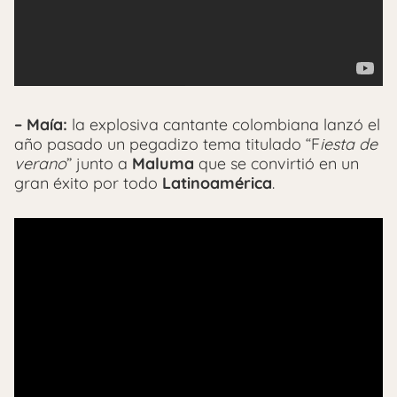
– Maía:
la explosiva cantante colombiana lanzó el
año pasado un pegadizo tema titulado “F
iesta de
verano
” junto a
Maluma
que se convirtió en un
gran éxito por todo
Latinoamérica
.