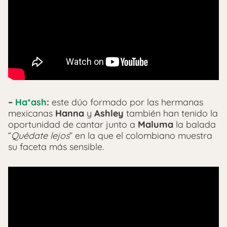
–
Ha*ash
:
este dúo formado por las hermanas
mexicanas
Hanna
y
Ashley
también han tenido la
oportunidad de cantar junto a
Maluma
la balada
“
Quédate lejos
” en la que el colombiano muestra
su faceta más sensible.