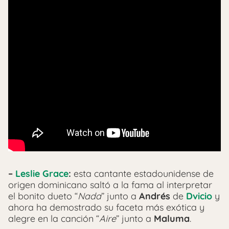
–
Leslie Grace
:
esta cantante estadounidense de
origen dominicano saltó a la fama al interpretar
el bonito dueto “
Nada
” junto a
Andrés
de
Dvicio
y
ahora ha demostrado su faceta más exótica y
alegre en la canción “
Aire
” junto a
Maluma
.