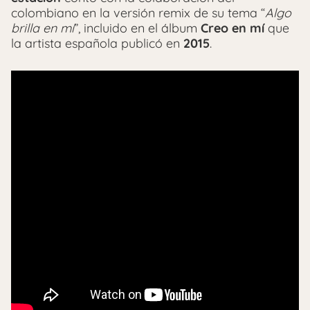
colombiano en la versión remix de su tema “
Algo
brilla en mí
”, incluido en el álbum
Creo en mí
que
la artista española publicó en
2015
.