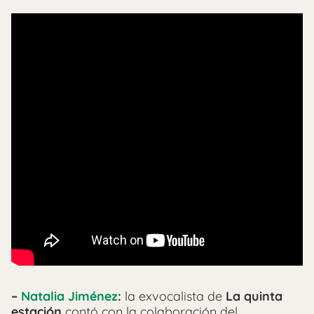
–
Natalia Jiménez
:
la exvocalista de
La quinta
estación
contó con la colaboración del