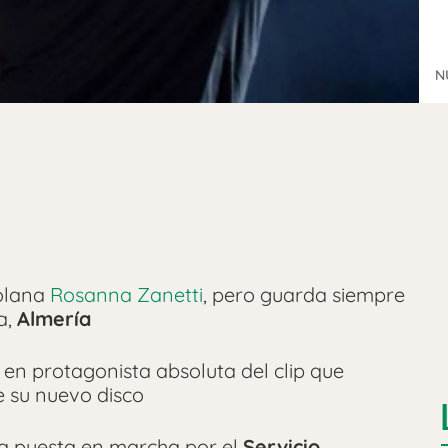
N
olana
Rosanna Zanetti
, pero guarda siempre
a,
Almería
a en protagonista absoluta del clip que
e su nuevo disco
va puesta en marcha por el
Servicio