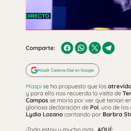
Comparte:
Añadir Cadena Dial en Google
Maspi
se ha propuesto que los
atrevid
y para ello nos recuerda la visita de
Te
Campos
se moría por ver qué tenían e
gloriosa declaración de
Pol
, uno de los
Lydia Lozano
cantando por
Barbra St
¡Todo estoy y mucho más..
AQUÍ
!