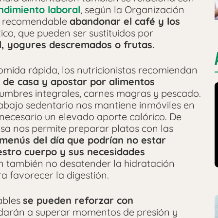
ndimiento laboral
, según la Organización
 es recomendable
abandonar el café y los
co, que pueden ser sustituidos por
l, yogures descremados o frutas.
comida rápida, los nutricionistas recomiendan
a de casa y apostar por alimentos
gumbres integrales, carnes magras y pescado.
trabajo sedentario nos mantiene inmóviles en
 necesario un elevado aporte calórico. De
asa nos permite preparar platos con las
 menús del día que podrían no estar
uestro cuerpo y sus necesidades
n también no desatender la hidratación
a favorecer la digestión.
ables
se pueden reforzar con
darán a superar momentos de presión y