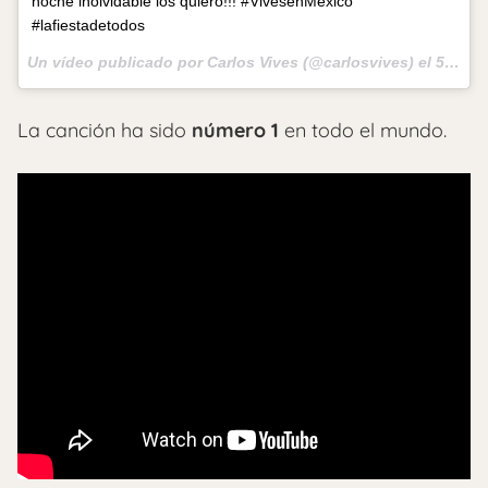
noche inolvidable los quiero!!! #VivesenMexico
#lafiestadetodos
Un vídeo publicado por Carlos Vives (@carlosvives) el
5 de Feb de 2017 a la(s) 8:00 PST
La canción ha sido
número 1
en todo el mundo.