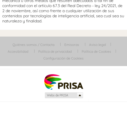
mecánica u otros medios que resulten adecuados a tal fin de
conformidad con el artículo 67.3 del Real Decreto - ley 24/2021, de
2 de noviembre, así como frente a cualquier utilización de sus
contenidos por tecnologías de inteligencia artificial, sea cual sea su
naturaleza y finalidad.
Quiénes somos / Contacta
Emisoras
Aviso legal
Accesibilidad
Política de privacidad
Política de Cookies
Configuración de Cookies