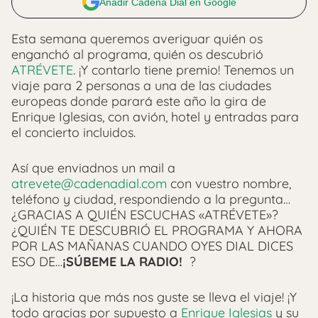
Añadir Cadena Dial en Google
Esta semana queremos averiguar quién os
enganchó al programa, quién os descubrió
ATRÉVETE
. ¡Y contarlo tiene premio! Tenemos un
viaje para 2 personas a una de las ciudades
europeas donde parará este año la gira de
Enrique Iglesias, con avión, hotel y entradas para
el concierto incluidos.
Así que enviadnos un mail a
atrevete@cadenadial.com
con vuestro nombre,
teléfono y ciudad, respondiendo a la pregunta…
¿GRACIAS A QUIÉN ESCUCHAS «ATRÉVETE»?
¿QUIÉN TE DESCUBRIÓ EL PROGRAMA Y AHORA
POR LAS MAÑANAS CUANDO OYES DIAL DICES
ESO DE…
¡SÚBEME LA RADIO!
?
¡La historia que más nos guste se lleva el viaje! ¡Y
todo gracias por supuesto a
Enrique Iglesias
y su