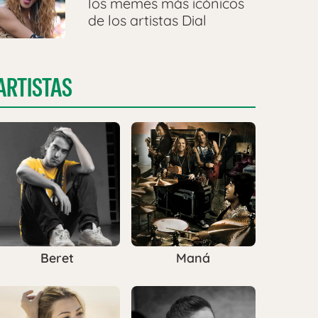
los memes más icónicos
de los artistas Dial
ARTISTAS
Beret
Maná