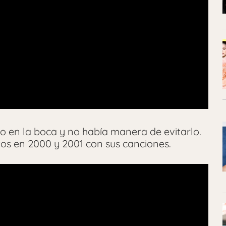
o en la boca y no había manera de evitarlo.
os en 2000 y 2001 con sus canciones.