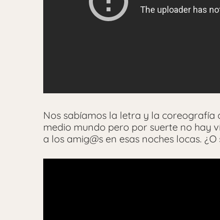
Nos sabíamos la letra y la coreografí
medio mundo pero por suerte no hay ví
a los amig@s en esas noches locas. ¿O 