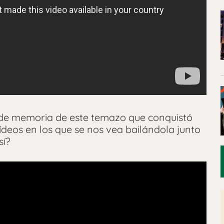
a de memoria de este temazo que conquistó
deos en los que se nos vea bailándola junto
sí?