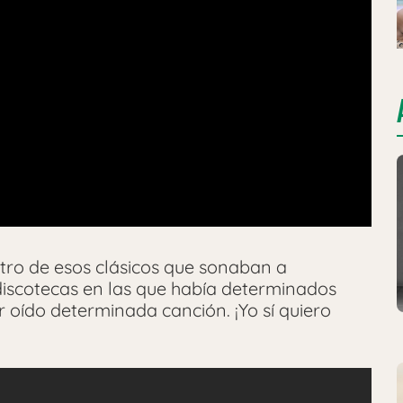
tro de esos clásicos que sonaban a
iscotecas en las que había determinados
oído determinada canción. ¡Yo sí quiero