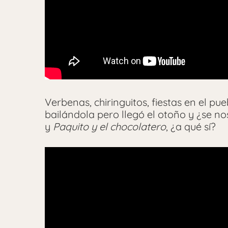
Verbenas, chiringuitos, fiestas en el 
bailándola pero llegó el otoño y ¿se no
y
Paquito y el chocolatero
, ¿a qué sí?