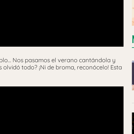
pueblo… Nos pasamos el verano cantándola y
s olvidó todo? ¡Ni de broma, reconócelo! Esta