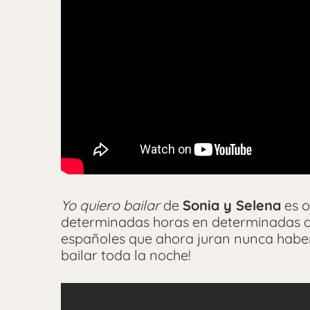
Yo quiero bailar
de
Sonia y Selena
es o
determinadas horas en determinadas d
españoles que ahora juran nunca haber 
bailar toda la noche!