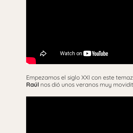
Empezamos el siglo XXI con este temaz
Raúl
nos dió unos veranos muy movidit