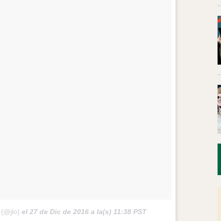
 (@jlo)
el
27 de Dic de 2016 a la(s) 11:38 PST