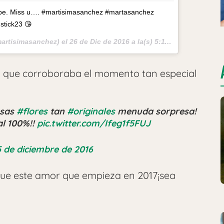
babe. Miss u…. #martisimasanchez #martasanchez
stick23 😘
artisimasanchez) el
26 de Dic de 2016 a la(s) 5:11 PST
ía que corroboraba el momento tan especial
osas
#flores
tan
#originales
menuda sorpresa!
al 100%!!
pic.twitter.com/Ifeg1f5FUJ
 de diciembre de 2016
ue este amor que empieza en 2017¡sea