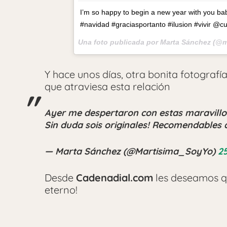
I’m so happy to begin a new year with you 
#navidad #graciasportanto #ilusion #vivir @cu
Una foto publicada por Marta Sánchez (@m
Y hace unos días, otra bonita fotograf
que atraviesa esta relación
Ayer me despertaron con estas maravill
Sin duda sois originales! Recomendables 
— Marta Sánchez (@Martisima_SoyYo)
25
Desde
Cadenadial.com
les deseamos q
eterno!