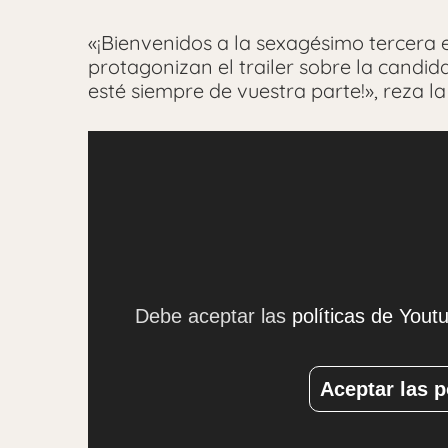
«¡Bienvenidos a la sexagésimo tercera 
protagonizan el trailer sobre la candid
esté siempre de vuestra parte!», reza la
Debe aceptar las
políticas de Yout
Aceptar las p