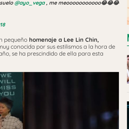
 suelo
@ayo_vega
, me meooooooooooo😂😂😂
18
un pequeño
homenaje a Lee Lin Chin,
 muy conocida por sus estilismos a la hora de
 año, se ha prescindido de ella para esta