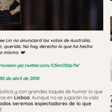
e Lin no anunciará los votos de Australia.
, querida. No hay derecho lo que ha hecho
 lo mismo. ❤️
rovision
pic.twitter.com/C5imOSIp7W
30 de abril de 2018
ólica y con grandes toques de humor lo que
cos en
Lisboa
. Aunque no se jugarán la vida
todos seremos espectadores de lo que
!