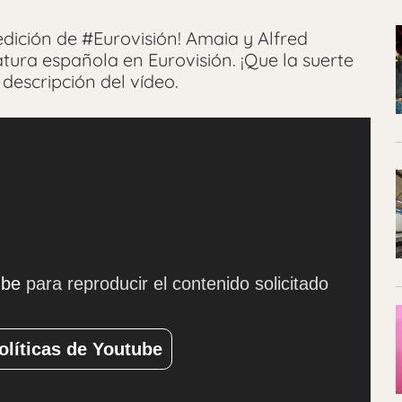
edición de #Eurovisión! Amaia y Alfred
atura española en Eurovisión. ¡Que la suerte
 descripción del vídeo.
ube
para reproducir el contenido solicitado
olíticas de Youtube