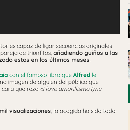
utor es capaz de ligar secuencias originales
 pareja de triunfitos,
añadiendo guiños a las
zado estos en los últimos meses
.
aia
con el famoso libro que
Alfred
le
una imagen de alguien del público que
a cara que reza
«I love amarillismo (me
mil visualizaciones
, la acogida ha sido todo