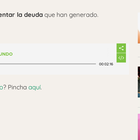
entar la deuda
que han generado.
MUNDO
00:02:16
do
? Pincha
aquí
.