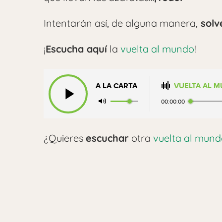
Intentarán así, de alguna manera,
solv
¡
Escucha aquí
la
vuelta al mundo
!
A LA CARTA
VUELTA AL 
00:00:00
¿Quieres
escuchar
otra
vuelta al mun