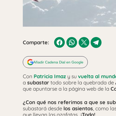
Comparte:
Añadir Cadena Dial en Google
Con
Patricia Imaz
y su
vuelta al mund
a
subastar
todo sobre la quebrada de
que apuntarse a la página web de la
C
¿Con qué nos referimos a que se sub
subastará desde
los asientos
, como la
que llevan las azafatas…
¡Todo!