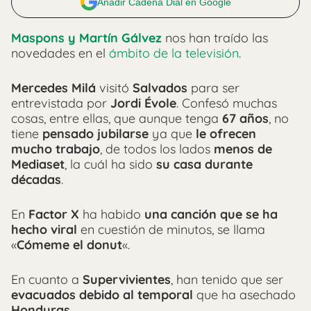
Añadir Cadena Dial en Google
Maspons y Martín Gálvez
nos han traído las
novedades en el
ámbito de la televisión
.
Mercedes Milá
visitó
Salvados
para ser
entrevistada por
Jordi Évole
. Confesó muchas
cosas, entre ellas, que aunque tenga
67 años
, no
tiene
pensado jubilarse
ya que
le ofrecen
mucho trabajo
, de todos los lados
menos de
Mediaset
, la cuál ha sido
su casa durante
décadas
.
En
Factor X
ha habido
una canción que se ha
hecho viral
en cuestión de minutos, se llama
«
Cómeme el donut
«.
En cuanto a
Supervivientes
, han tenido que ser
evacuados debido al temporal
que ha asechado
Honduras
.