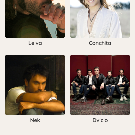
Leiva
Conchita
Nek
Dvicio