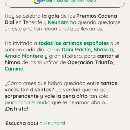
Añadir Cadena Dial en Google
Hoy se celebra
la gala
de los
Premios Cadena
Dial
en Tenerife y
Keunam
ha querido quedarse
en este año tan fenomenal que llevamos.
Ha invitado a
todos los artistas españoles
que
suenan cada día, como
Dani Martín
,
Shakira
,
Amaia Montero
y gran etcétera, para
cantar el
himno
de los triunfitos de
Operación Triunfo
,
Camina
.
¿Cómo crees que habrá quedado entre
tantas
voces tan distintas
? La verdad que ha sido
sorprendente
y
vale la pena oírlo
tan solo
pinchando el audio
que te dejamos abajo…
¡Disfruta!
¡
Escucha aquí
a
Keunam
!