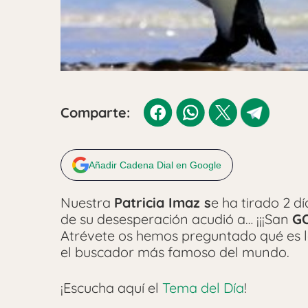
Comparte:
Añadir Cadena Dial en Google
Nuestra
Patricia Imaz s
e ha tirado 2 d
de su desesperación acudió a… ¡¡¡San
G
Atrévete os hemos preguntado qué es l
el buscador más famoso del mundo.
¡Escucha aquí el
Tema del Día
!