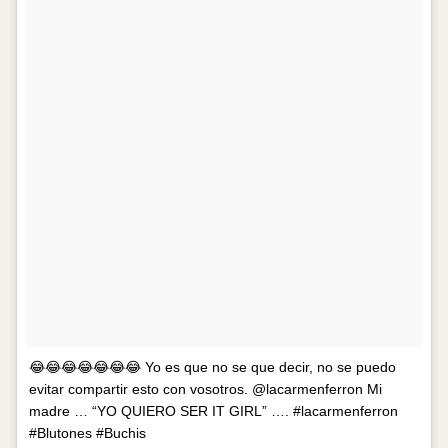
😂😂😂😂😂😂😂 Yo es que no se que decir, no se puedo
evitar compartir esto con vosotros. @lacarmenferron Mi
madre … “YO QUIERO SER IT GIRL” …. #lacarmenferron
#Blutones #Buchis