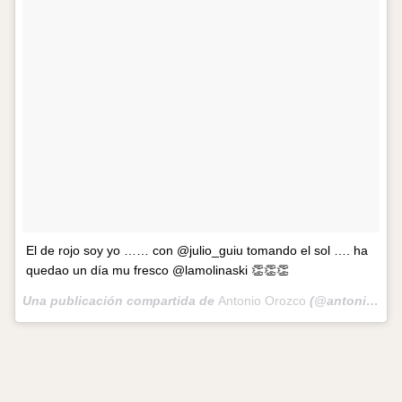
El de rojo soy yo …… con @julio_guiu tomando el sol …. ha
quedao un día mu fresco @lamolinaski 👏👏👏
Una publicación compartida de
Antonio Orozco
(@antoniorozco10) el