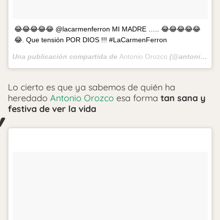
😂😂😂😂😂 @lacarmenferron MI MADRE ….. 😂😂😂😂😂
😂. Que tensión POR DIOS !!! #LaCarmenFerron
Una publicación compartida de
Antonio Orozco
(@antoniorozco10) el
Lo cierto es que ya sabemos de quién ha
heredado
Antonio Orozco
esa forma
tan sana y
festiva de ver la vida