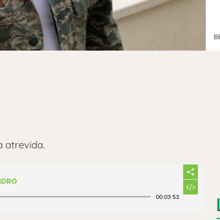
B
 atrevida.
IDRO
00:03:53