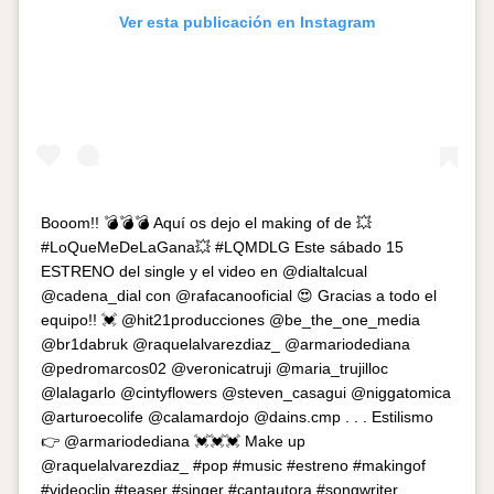
Ver esta publicación en Instagram
Booom!! 💣💣💣 Aquí os dejo el making of de 💥
#LoQueMeDeLaGana💥 #LQMDLG Este sábado 15
ESTRENO del single y el video en @dialtalcual
@cadena_dial con @rafacanooficial 😍 Gracias a todo el
equipo!! 💓 @hit21producciones @be_the_one_media
@br1dabruk @raquelalvarezdiaz_ @armariodediana
@pedromarcos02 @veronicatruji @maria_trujilloc
@lalagarlo @cintyflowers @steven_casagui @niggatomica
@arturoecolife @calamardojo @dains.cmp . . . Estilismo
👉 @armariodediana 💓💓💓 Make up
@raquelalvarezdiaz_ #pop #music #estreno #makingof
#videoclip #teaser #singer #cantautora #songwriter