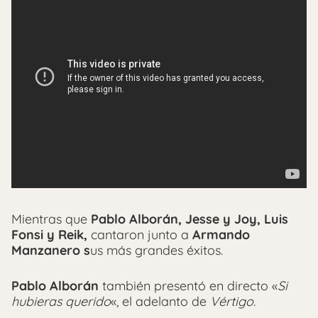
Mientras que
Pablo Alborán, Jesse y Joy, Luis
Fonsi y Reik,
cantaron junto a
Armando
Manzanero s
us más grandes éxitos.
Pablo Alborán
también presentó en directo «
Si
hubieras querido
«, el adelanto de
Vértigo
.