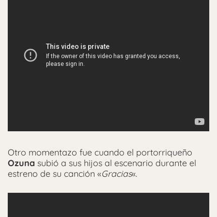
Otro momentazo fue cuando el portorriqueño
Ozuna
subió a sus hijos al escenario durante el
estreno de su canción «
Gracias
«.