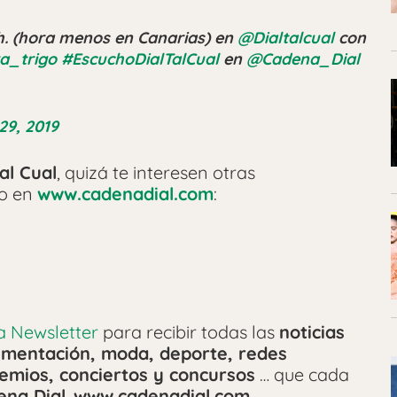
h. (hora menos en Canarias) en
@Dialtalcual
con
a_trigo
#EscuchoDialTalCual
en
@Cadena_Dial
29, 2019
Tal Cual
, quizá te interesen otras
do en
www.cadenadial.com
:
ra Newsletter
para recibir todas las
noticias
alimentación, moda, deporte, redes
emios, conciertos y concursos
… que cada
ena Dial
,
www.cadenadial.com