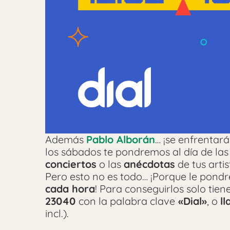
Además
Pablo Alborán
… ¡se enfrentar
los sábados te pondremos al día de las
conciertos
o las
anécdotas
de tus artis
Pero esto no es todo… ¡Porque le pond
cada hora
! Para conseguirlos solo tie
23040
con la palabra clave
«Dial»
, o
l
incl.).