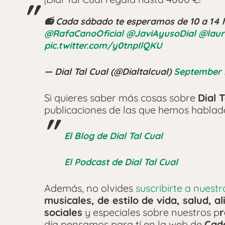
📻 Cada sábado te esperamos de 10 a 14 
@RafaCanoOficial
@JaviAyusoDial
@laur
pic.twitter.com/y0tnpIlQKU
— Dial Tal Cual (@Dialtalcual)
September 
Si quieres saber más cosas sobre
Dial 
publicaciones de las que hemos habla
El Blog de Dial Tal Cual
El Podcast de Dial Tal Cual
Además, no olvides
suscribirte a nuest
musicales, de estilo de vida, salud, 
sociales
y especiales sobre nuestros p
r
día pensamos para tí en la web de
Cad