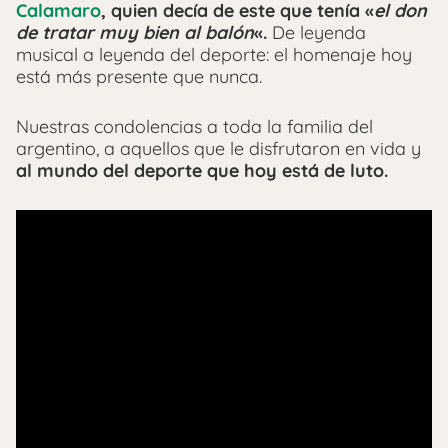
Calamaro
, quien decía de este que tenía «
el don
de tratar muy bien al balón
«.
De leyenda
musical a leyenda del deporte: el homenaje hoy
está más presente que nunca.
Nuestras condolencias a toda la familia del
argentino, a aquellos que le disfrutaron en vida y
al mundo del deporte que hoy está de luto.