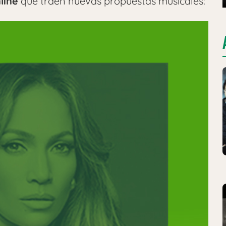
line
que traen nuevas propuestas musicales: