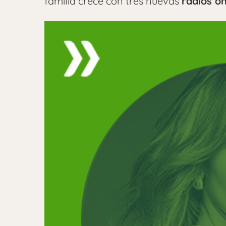
familia crece con tres nuevas
radios on