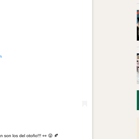
m
son los del otoño!!! 👀 😜 🍂