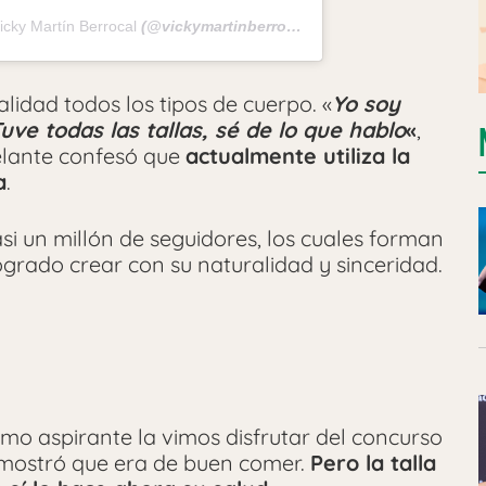
icky Martín Berrocal
(@vickymartinberrocal) el
29 Oct, 2020 a las 7
lidad todos los tipos de cuerpo. «
Yo soy
ve todas las tallas, sé de lo que hablo
«
,
elante confesó que
actualmente utiliza la
a
.
si un millón de seguidores, los cuales forman
grado crear con su naturalidad y sinceridad.
mo aspirante la vimos disfrutar del concurso
emostró que era de buen comer.
Pero la talla