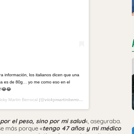
ra información, los italianos dicen que una
alia es de 80g… yo me como eso en el
?!😂😂
icky Martín Berrocal
(@vickymartinberrocal) el
19 Oct, 2020 a las 5
or el peso, sino por mi salud
«, aseguraba.
se más porque «
tengo 47 años y mi médico